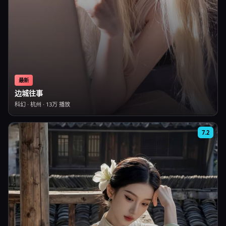
最新
边城往事
科幻
·
杭州
·
13万
播放
7.2