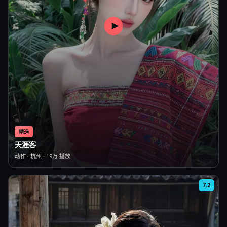
精选
天涯客
动作
·
杭州
·
19万
播放
7.2