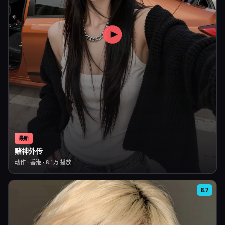
最新
赌神外传
动作
·
香港
·
8.1万
播放
8.7