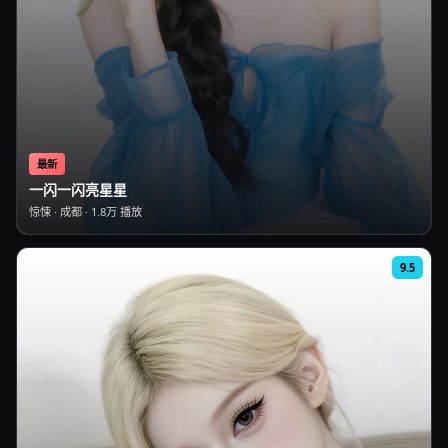
最新
一闪一闪亮星星
惊悚
·
成都
·
1.8万
播放
9.5