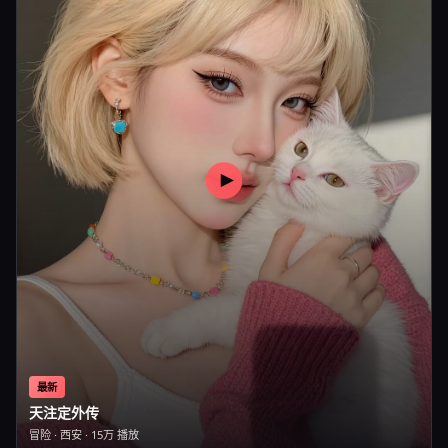
最新
天注定外传
冒险
·
西安
·
15万
播放