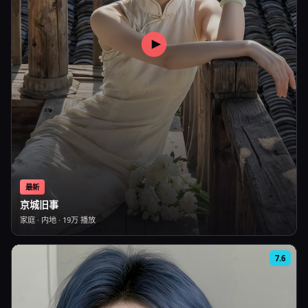
最新
京城旧事
家庭
·
内地
·
19万
播放
7.6