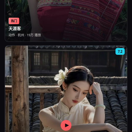
热门
天涯客
动作
·
杭州
·
19万
播放
7.2