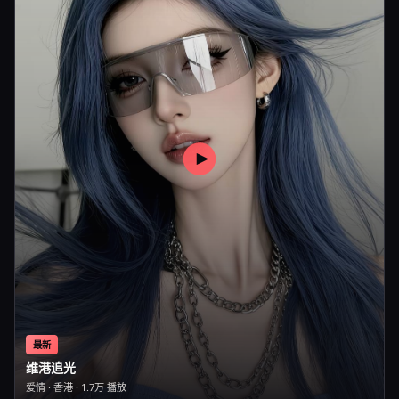
最新
维港追光
爱情
·
香港
·
1.7万
播放