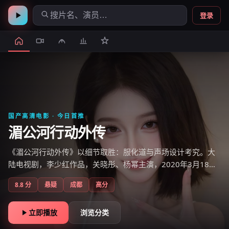
登录
国产高清电影
· 今日首推
湄公河行动外传
《湄公河行动外传》以细节取胜：服化道与声场设计考究。大
陆电视剧，李少红作品，关晓彤、杨幂主演，2020年3月18日
上线，国产电影免费在线观看高清即点即播。
8.8
分
悬疑
成都
高分
立即播放
浏览分类