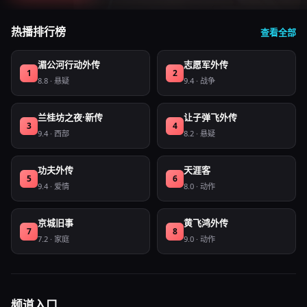
热播排行榜
查看全部
湄公河行动外传
志愿军外传
1
2
8.8
·
悬疑
9.4
·
战争
兰桂坊之夜·新传
让子弹飞外传
3
4
9.4
·
西部
8.2
·
悬疑
功夫外传
天涯客
5
6
9.4
·
爱情
8.0
·
动作
京城旧事
黄飞鸿外传
7
8
7.2
·
家庭
9.0
·
动作
频道入口