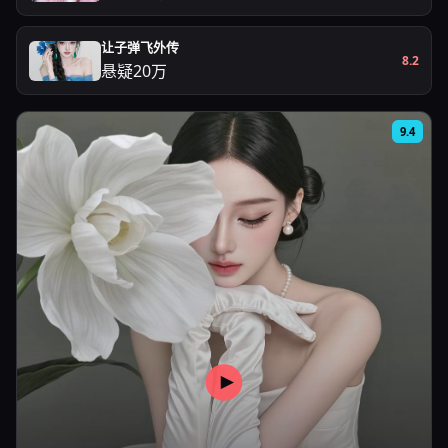
让子弹飞外传
8.2
悬疑
20万
9.4