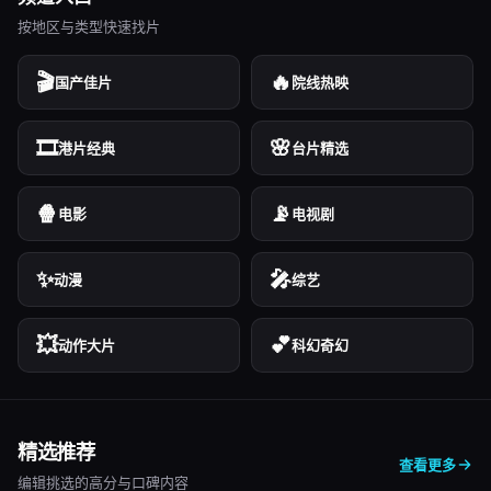
按地区与类型快速找片
🎬
🔥
国产佳片
院线热映
🎞️
🌸
港片经典
台片精选
🍿
📡
电影
电视剧
✨
🎤
动漫
综艺
💥
💕
动作大片
科幻奇幻
精选推荐
查看更多
编辑挑选的高分与口碑内容