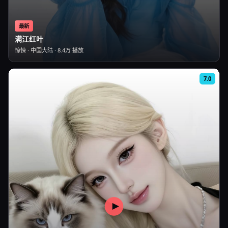
最新
满江红叶
惊悚
·
中国大陆
·
8.4万
播放
7.0