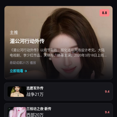
8.8
主推
湄公河行动外传
《湄公河行动外传》以细节取胜：服化道与声场设计考究。大陆
电视剧，李少红作品，关晓彤、杨幂主演，2020年3月18日上线，
国产电影免费在线观看高清即点即播。
悬疑
成都
21万
播放
立即观看 →
志愿军外传
9.4
战争
21万
兰桂坊之夜·新传
9.4
西部
20万