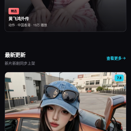
精选
黄飞鸿外传
动作
·
中国香港
·
19万
播放
最新更新
查看更多
新片新剧同步上架
7.8