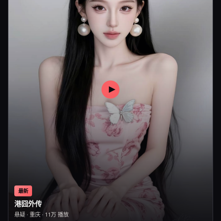
最新
港囧外传
悬疑
·
重庆
·
11万
播放